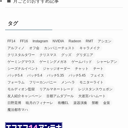
月ごとのおすすめ記事
タグ
FF14
FF16
Instagram
NVIDIA
Radeon
RMT
アシエン
アルフィノ
オフ会
カンパニーチェスト
キャラメイク
クリスタルタワー
クリスマス
グッズ
グリダニア
ゲーミングマウス
ゲーミングメガネ
ゲームパッド
シャーレアン
シーズナルイベント
ジャッジオーダー
チャット
チート
パッチ5.4
パッチ5.4
パッチ5.35
パッチ5.45
フェイス
フォーラム
フリーカンパニー
メンヘラ
モニターライト
モルディオン監獄
リアルマネートレード
レジスタンスウェポン
友人紹介キャンペーン
古都アムダプール
大迷宮バハムート
日野晃博
暁月のフィナーレ
有機EL
楽器演奏
禁断
金策
魔法都市マハ