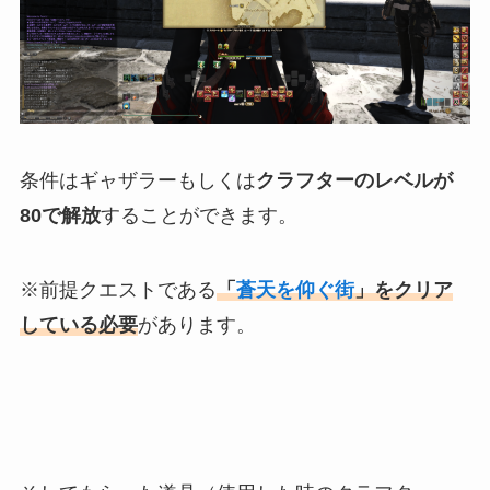
条件はギャザラーもしくは
クラフターのレベルが
80で解放
することができます。
※前提クエストである
「
蒼天を仰ぐ街
」をクリア
している必要
があります。