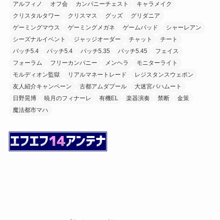
アルフィノ
オフ会
カンパニーチェスト
キャラメイク
クリスタルタワー
クリスマス
グッズ
グリダニア
ゲーミングマウス
ゲーミングメガネ
ゲームパッド
シャーレアン
シーズナルイベント
ジャッジオーダー
チャット
チート
パッチ5.4
パッチ5.4
パッチ5.35
パッチ5.45
フェイス
フォーラム
フリーカンパニー
メンヘラ
モニターライト
モルディオン監獄
リアルマネートレード
レジスタンスウェポン
友人紹介キャンペーン
古都アムダプール
大迷宮バハムート
日野晃博
暁月のフィナーレ
有機EL
楽器演奏
禁断
金策
魔法都市マハ