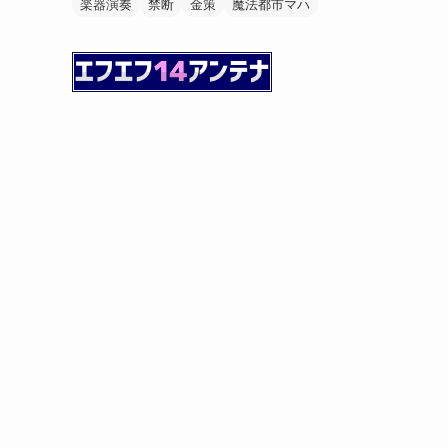
楽器演奏
禁断
金策
魔法都市マハ