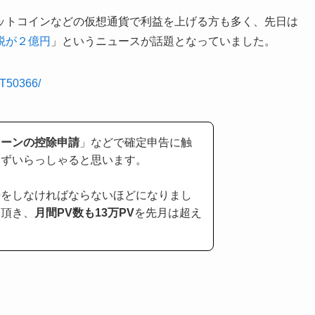
ットコインなどの仮想通貨で利益を上げる方も多く、先日は
税が２億円
」というニュースが話題となっていました。
1T50366/
ローンの控除申請
」などで確定申告に触
らずいらっしゃると思います。
告をしなければならないほどになりまし
て頂き、
月間PV数も13万PV
を先月は超え