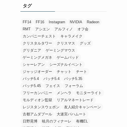
タグ
FF14
FF16
Instagram
NVIDIA
Radeon
RMT
アシエン
アルフィノ
オフ会
カンパニーチェスト
キャラメイク
クリスタルタワー
クリスマス
グッズ
グリダニア
ゲーミングマウス
ゲーミングメガネ
ゲームパッド
シャーレアン
シーズナルイベント
ジャッジオーダー
チャット
チート
パッチ5.4
パッチ5.4
パッチ5.35
パッチ5.45
フェイス
フォーラム
フリーカンパニー
メンヘラ
モニターライト
モルディオン監獄
リアルマネートレード
レジスタンスウェポン
友人紹介キャンペーン
古都アムダプール
大迷宮バハムート
日野晃博
暁月のフィナーレ
有機EL