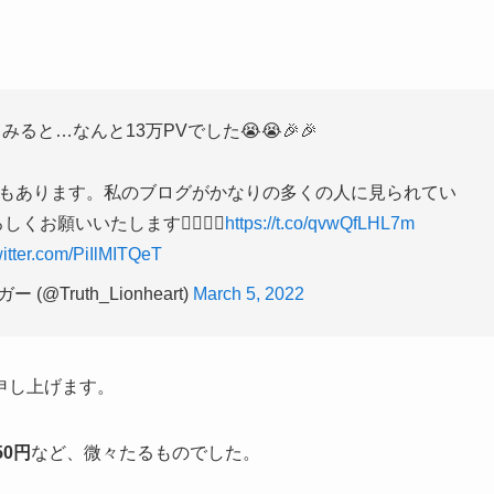
ると…なんと13万PVでした😭😭🎉🎉
もあります。私のブログがかなりの多くの人に見られてい
いいたします🙇‍♂️🙇‍♂️
https://t.co/qvwQfLHL7m
witter.com/PiIlMITQeT
@Truth_Lionheart)
March 5, 2022
申し上げます。
50円
など、微々たるものでした。