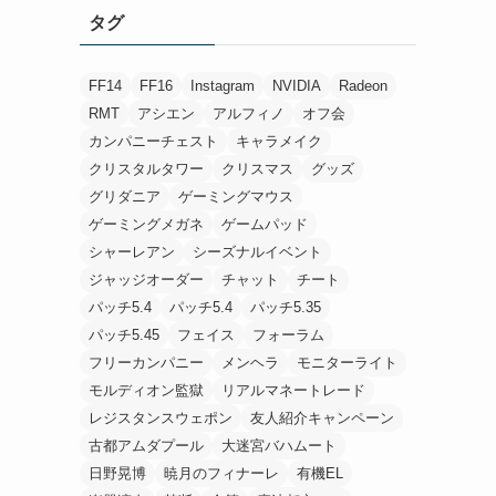
タグ
FF14
FF16
Instagram
NVIDIA
Radeon
RMT
アシエン
アルフィノ
オフ会
カンパニーチェスト
キャラメイク
クリスタルタワー
クリスマス
グッズ
グリダニア
ゲーミングマウス
ゲーミングメガネ
ゲームパッド
シャーレアン
シーズナルイベント
ジャッジオーダー
チャット
チート
パッチ5.4
パッチ5.4
パッチ5.35
パッチ5.45
フェイス
フォーラム
フリーカンパニー
メンヘラ
モニターライト
モルディオン監獄
リアルマネートレード
レジスタンスウェポン
友人紹介キャンペーン
古都アムダプール
大迷宮バハムート
日野晃博
暁月のフィナーレ
有機EL