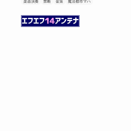
楽器演奏
禁断
金策
魔法都市マハ