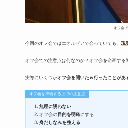
オフ会
今回のオフ会ではエオルゼアで会っていても、
現
オフ会での注意点は何なのか？オフ会を企画する
実際にいくつか
オフ会を開いた＆行ったことがあ
オフ会を準備する上での注意点
無理に誘わない
オフ会の
目的を明確
にする
身だしなみを整える