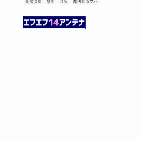
楽器演奏
禁断
金策
魔法都市マハ