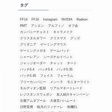
タグ
FF14
FF16
Instagram
NVIDIA
Radeon
RMT
アシエン
アルフィノ
オフ会
カンパニーチェスト
キャラメイク
クリスタルタワー
クリスマス
グッズ
グリダニア
ゲーミングマウス
ゲーミングメガネ
ゲームパッド
シャーレアン
シーズナルイベント
ジャッジオーダー
チャット
チート
パッチ5.4
パッチ5.4
パッチ5.35
パッチ5.45
フェイス
フォーラム
フリーカンパニー
メンヘラ
モニターライト
モルディオン監獄
リアルマネートレード
レジスタンスウェポン
友人紹介キャンペーン
古都アムダプール
大迷宮バハムート
日野晃博
暁月のフィナーレ
有機EL