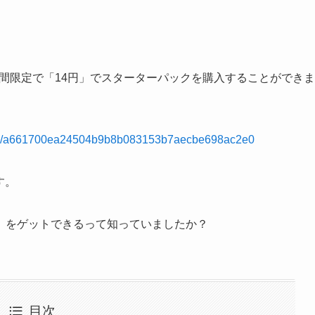
期間限定で「14円」でスターターパックを購入することができま
/detail/a661700ea24504b9b8b083153b7aecbe698ac2e0
す。
」をゲットできるって知っていましたか？
目次