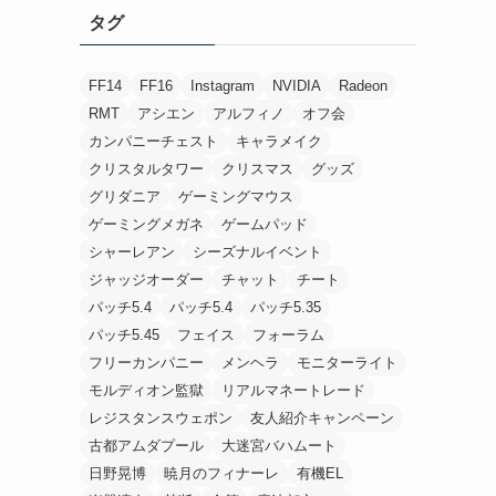
タグ
FF14
FF16
Instagram
NVIDIA
Radeon
RMT
アシエン
アルフィノ
オフ会
カンパニーチェスト
キャラメイク
クリスタルタワー
クリスマス
グッズ
グリダニア
ゲーミングマウス
ゲーミングメガネ
ゲームパッド
シャーレアン
シーズナルイベント
ジャッジオーダー
チャット
チート
パッチ5.4
パッチ5.4
パッチ5.35
パッチ5.45
フェイス
フォーラム
フリーカンパニー
メンヘラ
モニターライト
モルディオン監獄
リアルマネートレード
レジスタンスウェポン
友人紹介キャンペーン
古都アムダプール
大迷宮バハムート
日野晃博
暁月のフィナーレ
有機EL