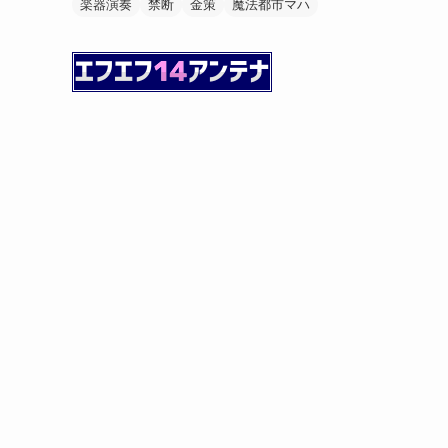
楽器演奏
禁断
金策
魔法都市マハ