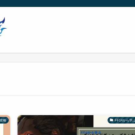
の攻略
FF14から学