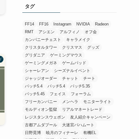
タグ
FF14
FF16
Instagram
NVIDIA
Radeon
RMT
アシエン
アルフィノ
オフ会
カンパニーチェスト
キャラメイク
クリスタルタワー
クリスマス
グッズ
グリダニア
ゲーミングマウス
ぶ
ゲーミングメガネ
ゲームパッド
シャーレアン
シーズナルイベント
ジャッジオーダー
チャット
チート
パッチ5.4
パッチ5.4
パッチ5.35
パッチ5.45
フェイス
フォーラム
フリーカンパニー
メンヘラ
モニターライト
モルディオン監獄
リアルマネートレード
レジスタンスウェポン
友人紹介キャンペーン
古都アムダプール
大迷宮バハムート
日野晃博
暁月のフィナーレ
有機EL