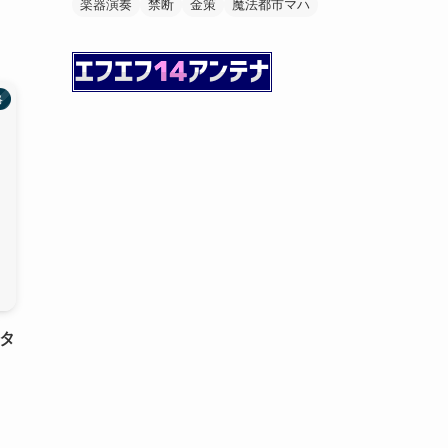
楽器演奏
禁断
金策
魔法都市マハ
略
スタ