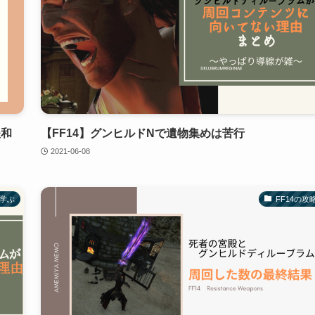
緩和
【FF14】グンヒルドNで遺物集めは苦行
2021-06-08
ら学ぶ
FF14の攻