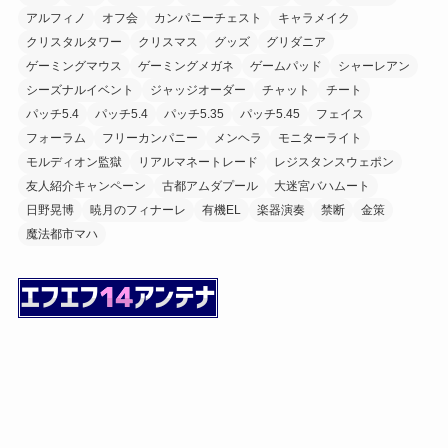
アルフィノ
オフ会
カンパニーチェスト
キャラメイク
クリスタルタワー
クリスマス
グッズ
グリダニア
ゲーミングマウス
ゲーミングメガネ
ゲームパッド
シャーレアン
シーズナルイベント
ジャッジオーダー
チャット
チート
パッチ5.4
パッチ5.4
パッチ5.35
パッチ5.45
フェイス
フォーラム
フリーカンパニー
メンヘラ
モニターライト
モルディオン監獄
リアルマネートレード
レジスタンスウェポン
友人紹介キャンペーン
古都アムダプール
大迷宮バハムート
日野晃博
暁月のフィナーレ
有機EL
楽器演奏
禁断
金策
魔法都市マハ